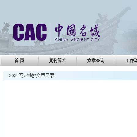
首 页
期刊简介
文章查询
工作
2022骞?
7鏈?文章目录