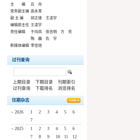
主 编
吕 舟
常务副主编
高永青
副 主 编
邱正锋 王凌宇
编辑部主任
王凌宇
责任编辑
于向凤 张吉明 方 亮
陶 巍 仇 宇
新媒体编辑
李佳琏
过刊查询
上期目录
下期目录
刊期索引
过刊查询
下载排名
浏览排名
往期杂志
2026
1
2
3
4
5
6
7
2025
1
2
3
4
5
6
7
8
9
10
11
12