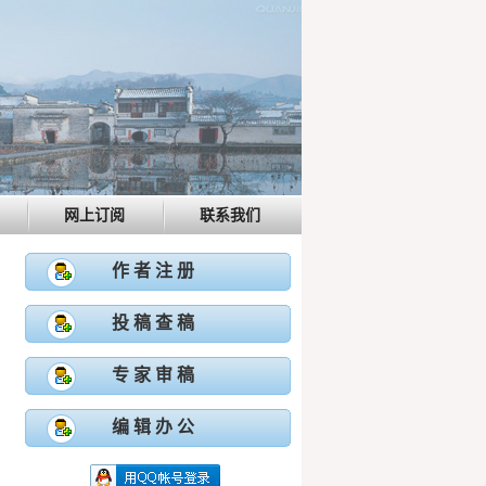
网上订阅
联系我们
作 者 注 册
投 稿 查 稿
专 家 审 稿
编 辑 办 公