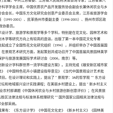
行主编，中共江苏省委、江苏省人民政府决策咨询专家，江苏省第八
计科学学会主席，中国优质农产品开发服务协会副会长兼休闲农业与乡
分会会长，中国东方文化研究会创意产业委员会主席，江苏省旅游学会
任（
）、民革扬州市委副主委（
）、扬州市郊区政
1995-2001
1996-2001
政协委员。
术设计学、旅游学和景观学等多个学科，特别是在花文化、园林艺术和
树木学等研究方向上有较高的造诣，出版了第一本中国花文化专著
发起成立了全国性花文化研究组织（
），并组织举办了中国首届国
1994
。在景观艺术研究方面，发起策划并成功召开了中国首届风景园林美学
保护与旅游发展国际学术研讨会（
，南京）等。
2006
创新设计学科群世界一流学科建设方案》。主持完成《雄安新区城市家
法》《中国特色花卉小镇建设指导意见》《当代中国景观设计艺术批
项目。在设计理论和实践上，提出了
“
景观学：
的哲学观
”“
东方设
3A
论坛和地域振兴设计实践课程；在美丽乡村建设上，提出
“
新乡村主义
业农村部课题《中国休闲农业与乡村旅游创新创意评价》；在风景旅
名胜区法律法规与标准体系梳理研究
国外国家公园相关法律法规与
”“
部全部采纳。
成果有：《东方设计学》《中国花文化史》《新乡村主义》《园林美