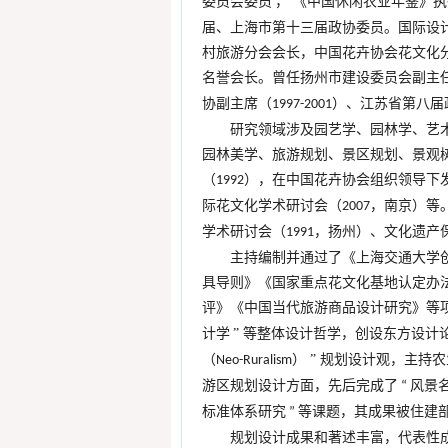
委员会委员
，
《中国休闲农业年鉴》执
届、上海市第十三届政协委员。国际设
村旅游分会会长，中国花卉协会花文化
名誉会长。曾任扬州市建设委员会副主
协副主席（
）、江苏省第八届
1997-2001
研究领域涉及园艺学、园林学、艺
园林美学、旅游规划、景区规划、景观
（
），在中国花卉协会组织领导下
1992
际花文化学术研讨会（
，南京）等
2007
学术研讨会（
，扬州）、文化遗产
1991
主持编制并通过了《上海交通大学
具导则》《国家重点花文化基地认定办
评》《中国当代旅游商品设计研究》等
计学
”
等整体设计哲学，创设东方设计
（
）
”
规划设计观，主持农
Neo-Ruralism
游区规划设计方面，先后完成了
风景
“
标准体系研究
等课题，其成果被住建
”
规划设计成果和著述丰富，代表性